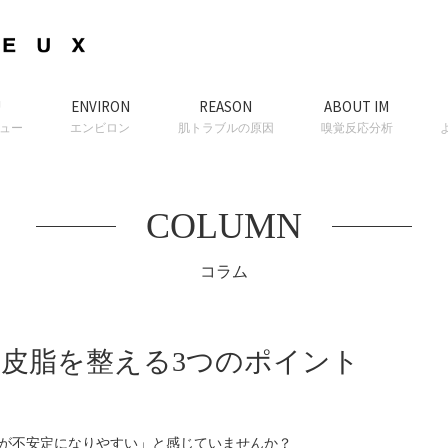
U
ENVIRON
REASON
ABOUT IM
ュー
エンビロン
肌トラブルの原因
嗅覚反応分析
COLUMN
コラム
皮脂を整える3つのポイント
が不安定になりやすい」と感じていませんか？