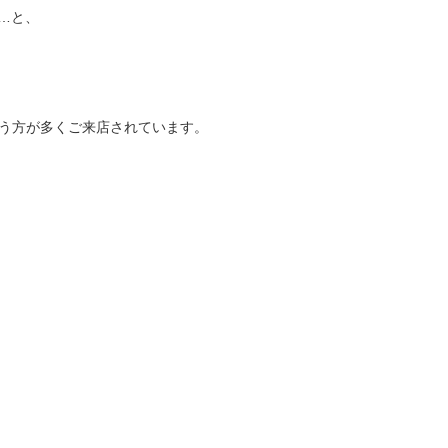
…と、
いう方が多くご来店されています。