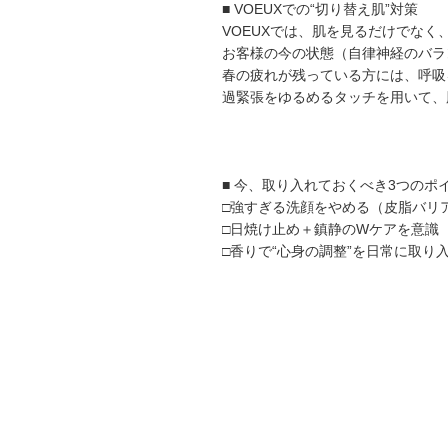
■ VOEUXでの“切り替え肌”対策
VOEUXでは、肌を見るだけでな
お客様の今の状態（自律神経のバラ
春の疲れが残っている方には、呼吸
過緊張をゆるめるタッチを用いて、
■ 今、取り入れておくべき3つのポ
□強すぎる洗顔をやめる（皮脂バリ
□日焼け止め＋鎮静のWケアを意識
□香りで“心身の調整”を日常に取り