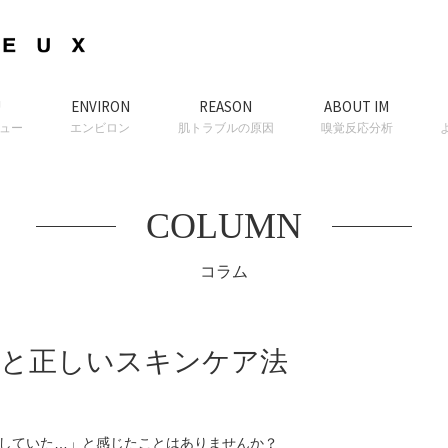
U
ENVIRON
REASON
ABOUT IM
ュー
エンビロン
肌トラブルの原因
嗅覚反応分析
COLUMN
コラム
因と正しいスキンケア法
していた…」と感じたことはありませんか？