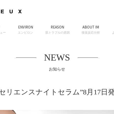
U
ENVIRON
REASON
ABOUT IM
ュー
エンビロン
肌トラブルの原因
嗅覚反応分析
NEWS
お知らせ
品“セリエンスナイトセラム”8月17日