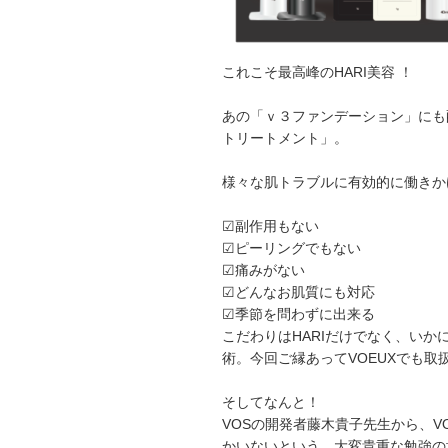
これこそ最高峰のHARI美容 ！
あの「ｖ３ファンデーション」にも
トリートメント」。
様々な肌トラブルに有効的に働きか
☑︎副作用もない
☑︎ピーリングでもない
☑︎痛みがない
☑︎どんなお肌質にも対応
☑︎季節を問わずに出来る
こだわりはHARIだけでなく、い
術。今回ご縁あってVOEUXでも取
そしてなんと！
VOSの開発者藤木貴子先生から、
かいないという、大変貴重な勉強の