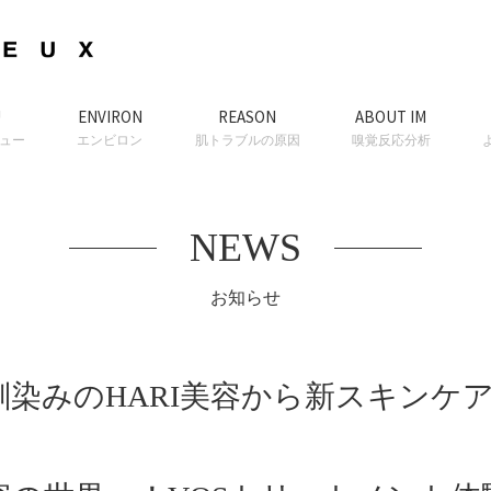
U
ENVIRON
REASON
ABOUT IM
ュー
エンビロン
肌トラブルの原因
嗅覚反応分析
NEWS
お知らせ
馴染みのHARI美容から新スキンケ