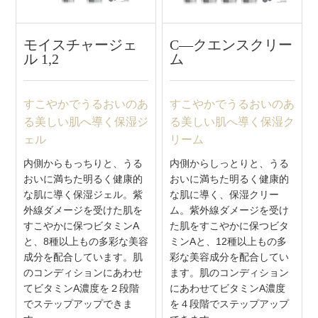
モイスチャージェ
C―クエンスクリー
ル 1,2
ム
すこやかでうるおいのあ
すこやかでうるおいのあ
る美しい肌へ導く保湿ジ
る美しい肌へ導く保湿ク
ェル
リーム
内側からもっちりと、うる
内側からしっとりと、うる
おいに満ちた明るく健康的
おいに満ちた明るく健康的
な肌に導く保湿ジェル。紫
な肌に導く、保湿クリー
外線ダメージを受けた肌を
ム。紫外線ダメージを受け
すこやかに保つビタミンA
た肌をすこやかに保つビタ
と、8種以上もの多彩な美容
ミンAと、12種以上もの多
成分を配合しています。肌
彩な美容成分を配合してい
のコンディションにあわせ
ます。肌のコンディション
てビタミンA濃度を２段階
にあわせてビタミンA濃度
でステップアップできま
を４段階でステップアップ